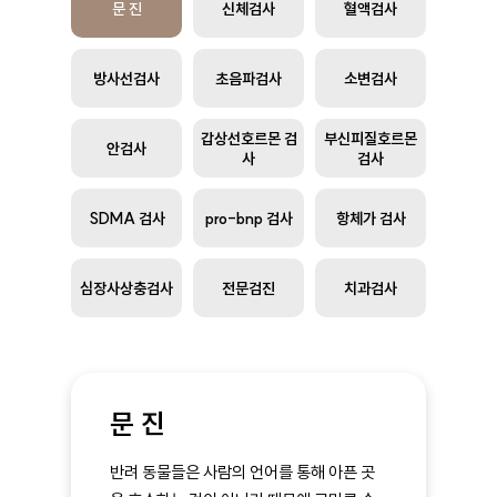
문 진
신체검사
혈액검사
방사선검사
초음파검사
소변검사
갑상선호르몬 검
부신피질호르몬
안검사
사
검사
SDMA 검사
pro-bnp 검사
항체가 검사
심장사상충검사
전문검진
치과검사
문 진
반려 동물들은 사람의 언어를 통해 아픈 곳