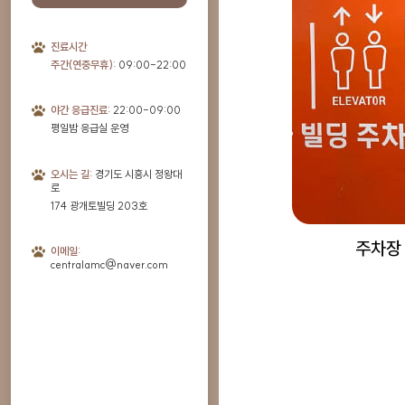
진료시간
주간(연중무휴):
09:00-22:00
야간 응급진료:
22:00-09:00
평일밤 응급실 운영
오시는 길:
경기도 시흥시 정왕대
로
174 광개토빌딩 203호
주차장
이메일:
centralamc@naver.com