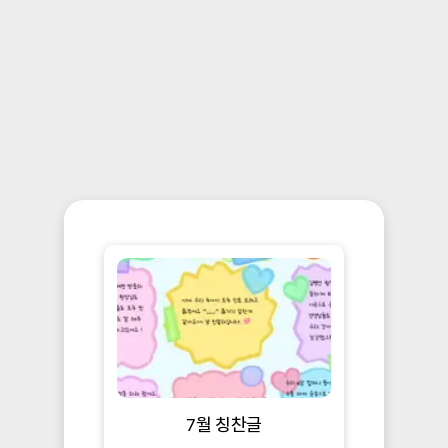
7월 칭찬글